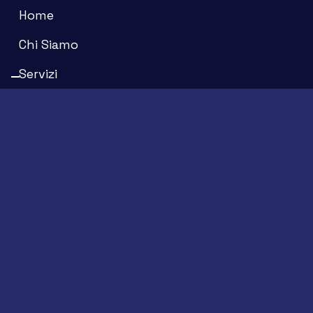
Home
Chi Siamo
Servizi
Prodotti
Noleggio Autovetture
Servizio Levabolli
News
Lavora con Noi
Contatti
Proget Color s.r.l. | Sede Legale:
Via Del Palazzo, 2B – MONTIRONE
(BS)
| Partita IVA e Codice Fiscale: 03423600984 | Capitale