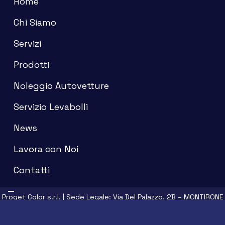
Home
Chi Siamo
Servizi
Prodotti
Noleggio Autovetture
Servizio Levabolli
News
Lavora con Noi
Contatti
Proget Color s.r.l. | Sede Legale:
Via Del Palazzo, 2B – MONTIRONE
(BS)
| Partita IVA e Codice Fiscale: 03423600984 | Capitale